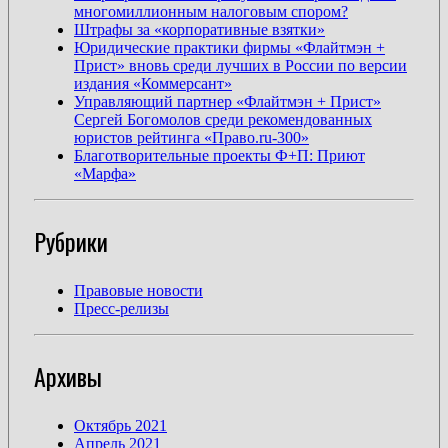
многомиллионным налоговым спором?
Штрафы за «корпоративные взятки»
Юридические практики фирмы «Флайтмэн +
Прист» вновь среди лучших в России по версии
издания «Коммерсант»
Управляющий партнер «Флайтмэн + Прист»
Сергей Богомолов среди рекомендованных
юристов рейтинга «Право.ru-300»
Благотворительные проекты Ф+П: Приют
«Марфа»
Рубрики
Правовые новости
Пресс-релизы
Архивы
Октябрь 2021
Апрель 2021