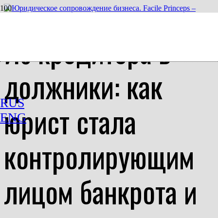
Из кредитора в
должники: как
RUS
юрист стала
ENG
контролирующим
лицом банкрота и