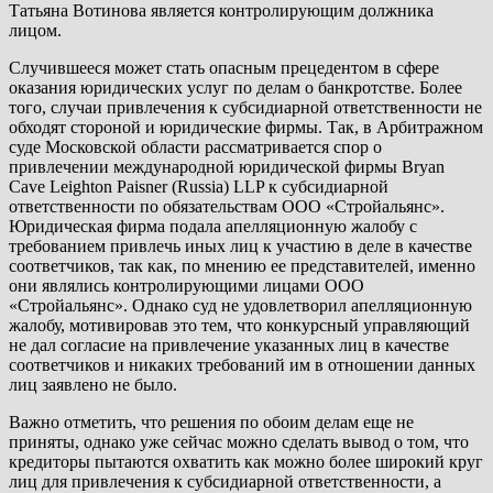
Татьяна Вотинова является контролирующим должника
лицом.
Случившееся может стать опасным прецедентом в сфере
оказания юридических услуг по делам о банкротстве. Более
того, случаи привлечения к субсидиарной ответственности не
обходят стороной и юридические фирмы. Так, в Арбитражном
суде Московской области рассматривается спор о
привлечении международной юридической фирмы Bryan
Cave Leighton Paisner (Russia) LLP к субсидиарной
ответственности по обязательствам ООО «Стройальянс».
Юридическая фирма подала апелляционную жалобу с
требованием привлечь иных лиц к участию в деле в качестве
соответчиков, так как, по мнению ее представителей, именно
они являлись контролирующими лицами ООО
«Стройальянс». Однако суд не удовлетворил апелляционную
жалобу, мотивировав это тем, что конкурсный управляющий
не дал согласие на привлечение указанных лиц в качестве
соответчиков и никаких требований им в отношении данных
лиц заявлено не было.
Важно отметить, что решения по обоим делам еще не
приняты, однако уже сейчас можно сделать вывод о том, что
кредиторы пытаются охватить как можно более широкий круг
лиц для привлечения к субсидиарной ответственности, а