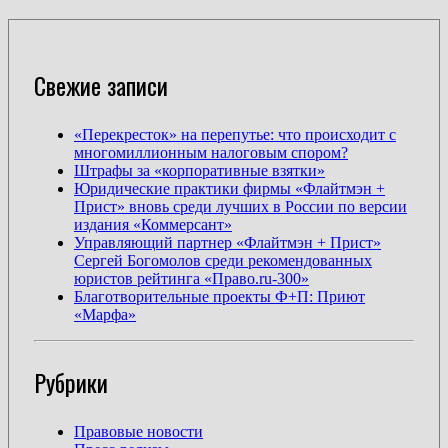
Свежие записи
«Перекресток» на перепутье: что происходит с
многомиллионным налоговым спором?
Штрафы за «корпоративные взятки»
Юридические практики фирмы «Флайтмэн +
Прист» вновь среди лучших в России по версии
издания «Коммерсант»
Управляющий партнер «Флайтмэн + Прист»
Сергей Богомолов среди рекомендованных
юристов рейтинга «Право.ru-300»
Благотворительные проекты Ф+П: Приют
«Марфа»
Рубрики
Правовые новости