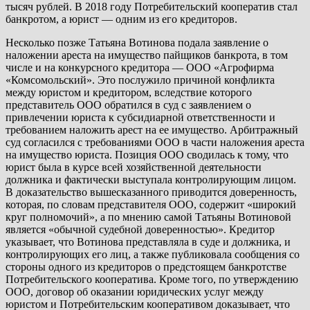
тысяч рублей. В 2018 году Потребительский кооператив стал
банкротом, а юрист — одним из его кредиторов.
Несколько позже Татьяна Вотинова подала заявление о
наложении ареста на имущество пайщиков банкрота, в том
числе и на конкурсного кредитора — ООО «Агрофирма
«Комсомольский». Это послужило причиной конфликта
между юристом и кредитором, вследствие которого
представитель ООО обратился в суд с заявлением о
привлечении юриста к субсидиарной ответственности и
требованием наложить арест на ее имущество. Арбитражный
суд согласился с требованиями ООО в части наложения ареста
на имущество юриста. Позиция ООО сводилась к тому, что
юрист была в курсе всей хозяйственной деятельности
должника и фактически выступала контролирующим лицом.
В доказательство вышесказанного приводится доверенность,
которая, по словам представителя ООО, содержит «широкий
круг полномочий», а по мнению самой Татьяны Вотиновой
является «обычной судебной доверенностью». Кредитор
указывает, что Вотинова представляла в суде и должника, и
контролирующих его лиц, а также публиковала сообщения со
стороны одного из кредиторов о предстоящем банкротстве
Потребительского кооператива. Кроме того, по утверждению
ООО, договор об оказании юридических услуг между
юристом и Потребительским кооперативом доказывает, что